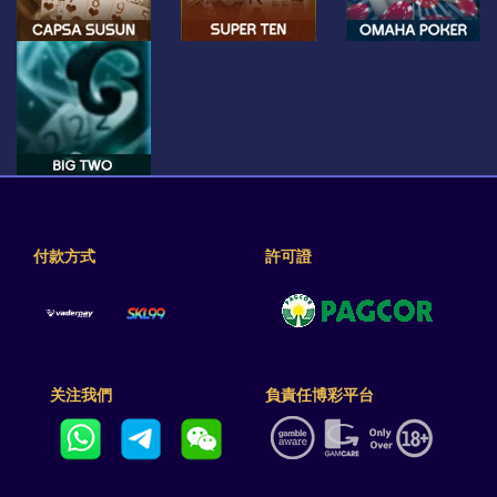
付款方式
許可證
关注我們
負責任博彩平台