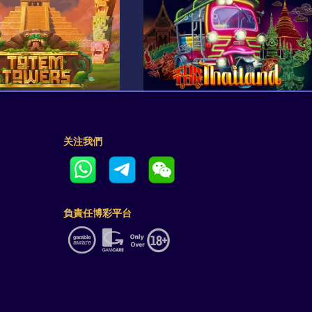
关注我們
負責任博彩平台