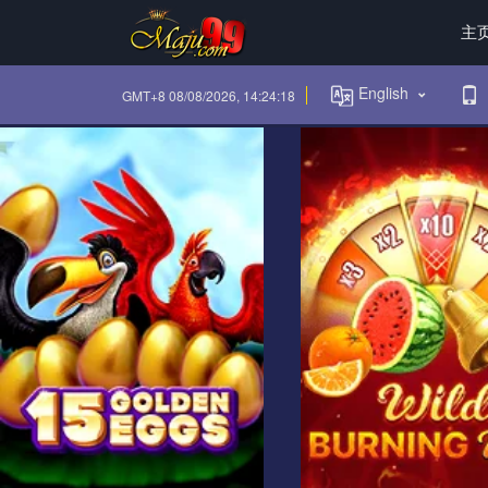
主
English
GMT+8
08/08/2026, 14:24:20