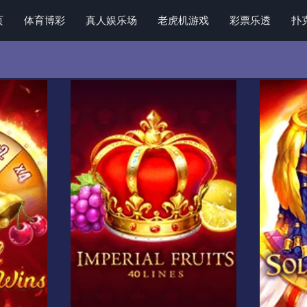
页
体育博彩
真人娱乐场
老虎机游戏
彩票乐透
扑